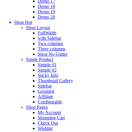
Demo 17
Demo 18
Demo 19
Demo 20
Shop
Hot
Shop Layout
FullWidth
with Sidebar
Two columns
Three columns
Shop No Gutter
Single Product
Simple 01
Simple 02
Sticky Info
Thumbnail Gallery
Sidebar
Grouped
Affiliate
Configurable
Shop Pages
My Account
Shopping Cart
Check Out
Wishlist